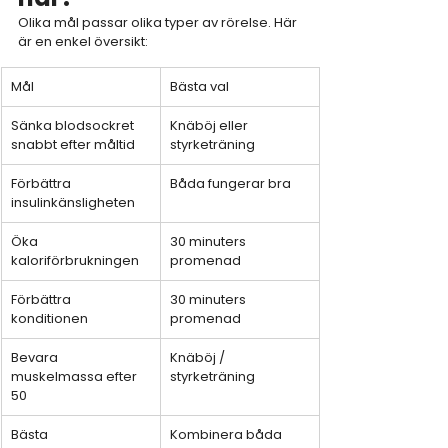
Olika mål passar olika typer av rörelse. Här 
är en enkel översikt:
Mål
Bästa val
Sänka blodsockret 
Knäböj eller 
snabbt efter måltid
styrketräning
Förbättra 
Båda fungerar bra
insulinkänsligheten
Öka 
30 minuters 
kaloriförbrukningen
promenad
Förbättra 
30 minuters 
konditionen
promenad
Bevara 
Knäböj / 
muskelmassa efter 
styrketräning
50
Bästa 
Kombinera båda