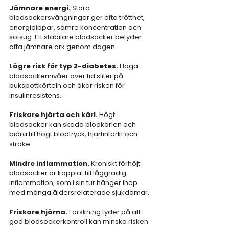
Jämnare energi.
 Stora 
blodsockersvängningar ger ofta trötthet, 
energidippar, sämre koncentration och 
sötsug. Ett stabilare blodsocker betyder 
ofta jämnare ork genom dagen.
Lägre risk för typ 2-diabetes.
 Höga 
blodsockernivåer över tid sliter på 
bukspottkörteln och ökar risken för 
insulinresistens.
Friskare hjärta och kärl.
 Högt 
blodsocker kan skada blodkärlen och 
bidra till högt blodtryck, hjärtinfarkt och 
stroke.
Mindre inflammation.
 Kroniskt förhöjt 
blodsocker är kopplat till låggradig 
inflammation, som i sin tur hänger ihop 
med många åldersrelaterade sjukdomar.
Friskare hjärna.
 Forskning tyder på att 
god blodsockerkontroll kan minska risken 