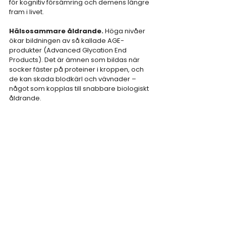
för kognitiv försämring och demens längre 
fram i livet.
Hälsosammare åldrande.
 Höga nivåer 
ökar bildningen av så kallade AGE-
produkter (Advanced Glycation End 
Products). Det är ämnen som bildas när 
socker fäster på proteiner i kroppen, och 
de kan skada blodkärl och vävnader – 
något som kopplas till snabbare biologiskt 
åldrande.
Det viktigaste att ta 
med sig
För en i grunden frisk person handlar det 
inte om att pressa blodsockret så lågt som 
möjligt. Det handlar om att:
Undvika de stora topparna.
Behålla en god insulinkänslighet.
Bygga och behålla muskelmassa.
Röra på sig något varje dag.
Och det fina är att vägen dit är 
förvånansvärt enkel. Promenader efter 