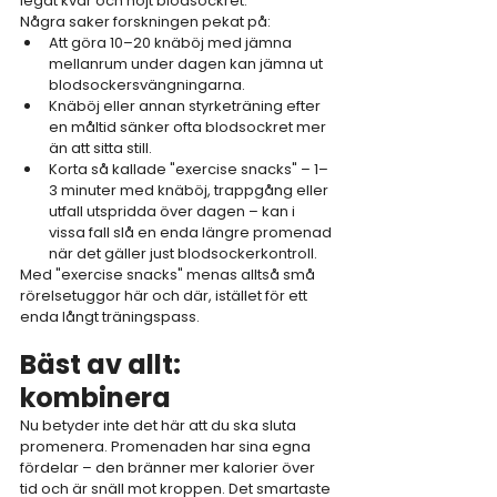
legat kvar och höjt blodsockret.
Några saker forskningen pekat på:
Att göra 10–20 knäböj med jämna 
mellanrum under dagen kan jämna ut 
blodsockersvängningarna.
Knäböj eller annan styrketräning efter 
en måltid sänker ofta blodsockret mer 
än att sitta still.
Korta så kallade "exercise snacks" – 1–
3 minuter med knäböj, trappgång eller 
utfall utspridda över dagen – kan i 
vissa fall slå en enda längre promenad 
när det gäller just blodsockerkontroll.
Med "exercise snacks" menas alltså små 
rörelsetuggor här och där, istället för ett 
enda långt träningspass.
Bäst av allt: 
kombinera
Nu betyder inte det här att du ska sluta 
promenera. Promenaden har sina egna 
fördelar – den bränner mer kalorier över 
tid och är snäll mot kroppen. Det smartaste 