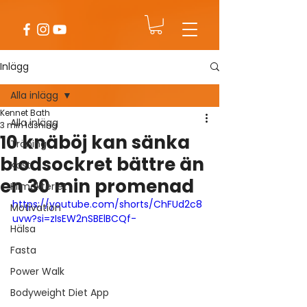
Inlägg
Alla inlägg
Kennet Bath
Alla inlägg
3 min läsning
10 knäböj kan sänka
Träning
blodsockret bättre än
Kost
en 30 min promenad
Klimakteriet
https://youtube.com/shorts/ChFUd2c8
Motivation
uvw?si=zIsEW2nSBElBCQf-
Hälsa
Fasta
Power Walk
Bodyweight Diet App