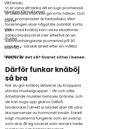
Viktresan
Vi är vana att tänka att en lugn promenad 
Manliga Klimakteriet
är det bästa man kan göra för hälsan. Och 
visst, promenader är fantastiska. Men 
Sömn
forskningen visar något lite oväntat: korta 
Vikt
pass med knäböj kan i vissa situationer 
sänka blodsockret 
mer
 effektivt än en 
Guider
sammanhängande promenad på 30 
minuter – särskilt direkt efter en måltid.
Man 50+
Longevity
Varför är det så? Svaret sitter i benen.
Därför funkar knäböj 
så bra
När du gör knäböj aktiverar du kroppens 
största muskelgrupper – lår och säte. 
Arbetande muskler behöver bränsle, och 
de kan suga upp glukos (alltså 
blodsocker) direkt ur blodet utan att vara 
lika beroende av hormonet insulin. Enkelt 
sagt: musklerna fungerar som en svamp 
som drar åt sig sockret som annars hade 