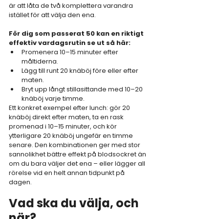
är att låta de två komplettera varandra 
istället för att välja den ena.
För dig som passerat 50 kan en riktigt 
effektiv vardagsrutin se ut så här:
Promenera 10–15 minuter efter 
måltiderna.
Lägg till runt 20 knäböj före eller efter 
maten.
Bryt upp långt stillasittande med 10–20 
knäböj varje timme.
Ett konkret exempel efter lunch: gör 20 
knäböj direkt efter maten, ta en rask 
promenad i 10–15 minuter, och kör 
ytterligare 20 knäböj ungefär en timme 
senare. Den kombinationen ger med stor 
sannolikhet bättre effekt på blodsockret än 
om du bara väljer det ena – eller lägger all 
rörelse vid en helt annan tidpunkt på 
dagen.
Vad ska du välja, och 
när?