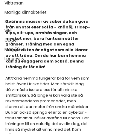
Viktresan
Manliga Klimakteriet
Det finns massor av saker du kan göra 
Sömn
från en stol eller soffa - knäböj, tricep-
Vikt
dips, sit-ups, armhävningar, och 
mycket mer, bara fantasin sätter 
Guider
gränser. Träning med den egna 
Man 50+
kroppsvikten är något som alla klarar 
av att träna. Om du har barn hemma 
Longevity
kan du engagera dem också. Denna 
träning är för alla!
Att träna hemma fungerar bra för vem som 
helst, även i friska tider. Men särskilt idag 
då vi måste isolera oss för att minska 
smittorisken. Så länge vi kan vara ute så 
rekommenderas promenader, men 
stanna ett par meter från andra människor. 
Du kan också springa eller ta en cykeltur - 
förutsatt att du håller avstånd till andra. Gör 
träningen till en naturlig del av din dag, det 
finns så mycket att vinna med det. Kom 