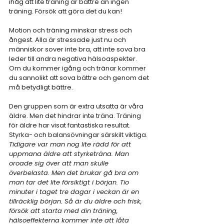
ihåg att lite träning är bättre än ingen 
träning. Försök att göra det du kan!
Motion och träning minskar stress och 
ångest. Alla är stressade just nu och 
människor sover inte bra, att inte sova bra 
leder till andra negativa hälsoaspekter. 
Om du kommer igång och tränar kommer 
du sannolikt att sova bättre och genom det 
må betydligt bättre.
Den gruppen som är extra utsatta är våra 
äldre. Men det hindrar inte träna. Träning 
för äldre har visat fantastiska resultat. 
Styrka- och balansövningar särskilt viktiga. 
Tidigare var man nog lite rädd för att 
uppmana äldre att styrketräna. Man 
oroade sig över att man skulle 
överbelasta. Men det brukar gå bra om 
man tar det lite försiktigt i början. Tio 
minuter i taget tre dagar i veckan är en 
tillräcklig början. Så är du äldre och frisk, 
försök att starta med din träning, 
hälsoeffekterna kommer inte att låta 