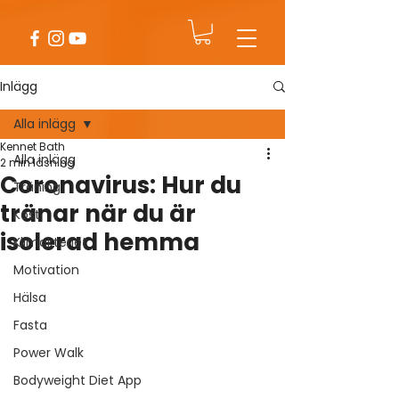
Inlägg
Alla inlägg
Kennet Bath
Alla inlägg
2 min läsning
Coronavirus: Hur du
Träning
tränar när du är
Kost
isolerad hemma
Klimakteriet
Motivation
Hälsa
Fasta
Power Walk
Bodyweight Diet App