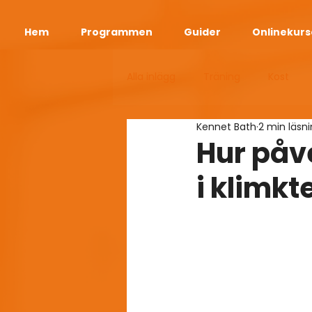
Hem
Programmen
Guider
Onlinekurs
Alla inlägg
Träning
Kost
Kennet Bath
2 min läsn
Bodyweight Diet App
Viktr
Hur påv
i klimkt
Longevity