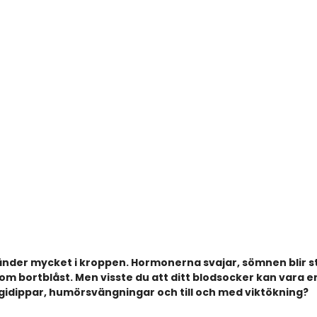
änder mycket i kroppen. Hormonerna svajar, sömnen blir s
m bortblåst. Men visste du att ditt blodsocker kan vara en
dippar, humörsvängningar och till och med viktökning?