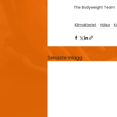
The Bodyweight Team
Klimakteriet
Hälsa
K
Senaste inlägg