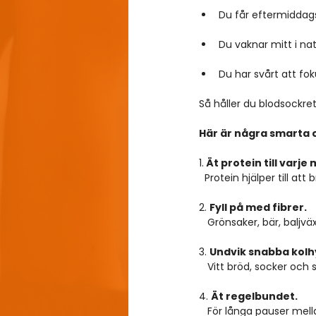
Du får eftermiddags
Du vaknar mitt i na
Du har svårt att fok
Så håller du blodsockre
Här är några smarta o
1.
 Ät protein till varje 
  Protein hjälper till a
2. 
Fyll på med fibrer.
   Grönsaker, bär, balj
3. 
Undvik snabba kolh
   Vitt bröd, socker oc
4. 
Ät regelbundet.
   För långa pauser me