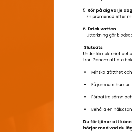
5. 
Rör på dig varje dag
   En promenad efter m
6. 
Drick vatten.
   Uttorkning gör blodso
 Slutsats
Under klimakteriet behö
tror. Genom att äta bal
Minska trötthet och
Få jämnare humör  
Förbättra sömn och
Behålla en hälsosam
Du förtjänar att känna
börjar med vad du läg