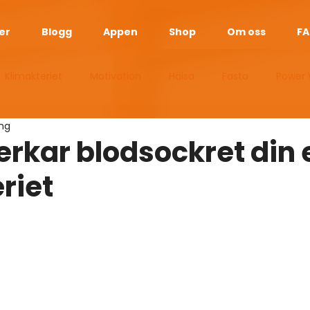
er
Blogg
Appen
Shop
Om oss
F
Klimakteriet
Motivation
Hälsa
Fasta
Power 
ing
esan
Manliga Klimakteriet
Sömn
Vikt
Guider
erkar blodsockret din 
eriet