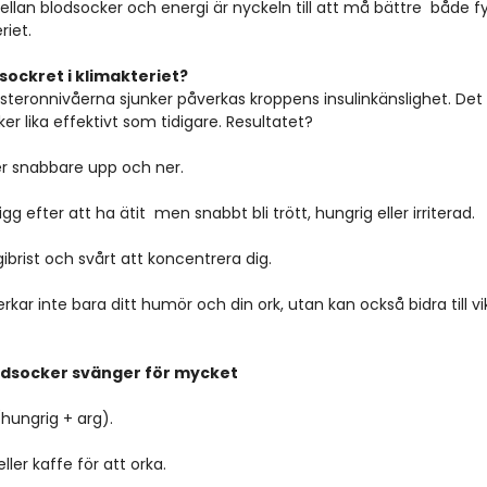
llan blodsocker och energi är nyckeln till att må bättre  både fy
riet.
ockret i klimakteriet?
teronnivåerna sjunker påverkas kroppens insulinkänslighet. Det 
er lika effektivt som tidigare. Resultatet?
er snabbare upp och ner.  
gg efter att ha ätit  men snabbt bli trött, hungrig eller irriterad.  
ibrist och svårt att koncentrera dig.
kar inte bara ditt humör och din ork, utan kan också bidra till v
lodsocker svänger för mycket
(hungrig + arg).  
ler kaffe för att orka.  