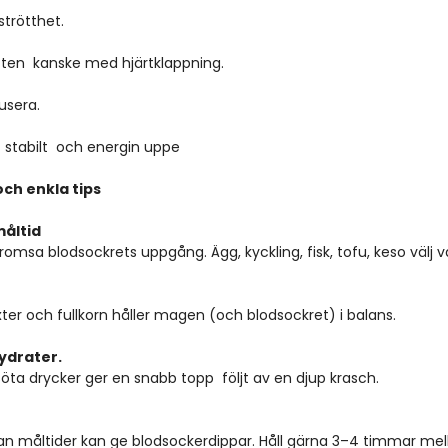
trötthet.  
tten  kanske med hjärtklappning.  
usera.
t stabilt  och energin uppe
ch enkla tips
måltid
tt bromsa blodsockrets uppgång. Ägg, kyckling, fisk, tofu, keso välj v
växter och fullkorn håller magen (och blodsockret) i balans.
ydrater.
h söta drycker ger en snabb topp  följt av en djup krasch.
llan måltider kan ge blodsockerdippar. Håll gärna 3–4 timmar mel