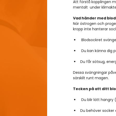
Att förstå kopplingen me
mentalt  under klimakte
Vad händer med blods
När östrogen och proges
kropp inte hanterar sock
 Blodsockret sväng
 Du kan känna dig pi
Du får sötsug, energ
Dessa svängningar påver
särskilt runt magen.
Tecken på att ditt b
 Du blir lätt hangry 
Du behöver socker el