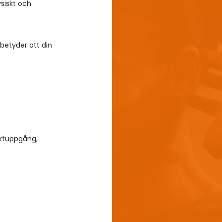
siskt och 
betyder att din 
iktuppgång, 