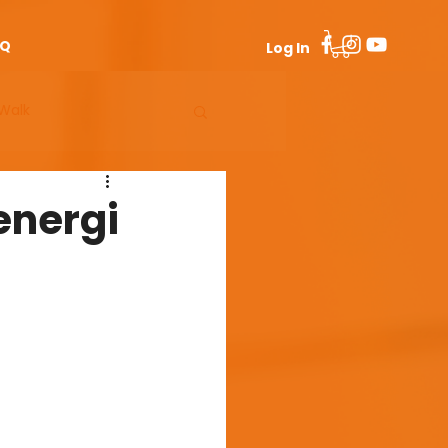
AQ
Log In
Walk
Man 50+
energi