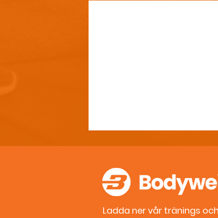
Ladda ner vår tränings och 