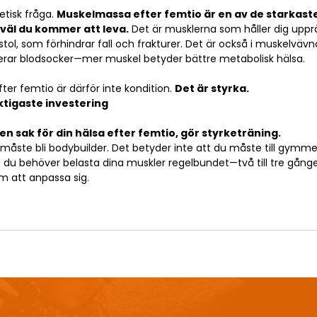
tisk fråga. 
Muskelmassa efter femtio är en av de starkast
 väl du kommer att leva.
 Det är musklerna som håller dig upprä
 stol, som förhindrar fall och frakturer. Det är också i muskelvä
lerar blodsocker—mer muskel betyder bättre metabolisk hälsa.
fter femtio är därför inte kondition. 
Det är styrka.
ktigaste investering
n sak för din hälsa efter femtio, gör styrketräning.
 måste bli bodybuilder. Det betyder inte att du måste till gymmet
 du behöver belasta dina muskler regelbundet—två till tre gång
m att anpassa sig.