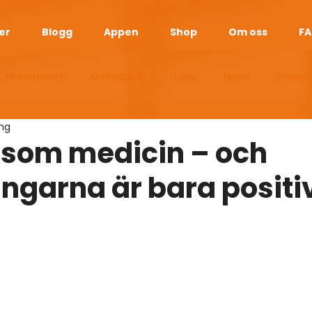
er
Blogg
Appen
Shop
Om oss
F
Klimakteriet
Motivation
Hälsa
Fasta
Power 
ing
esan
Manliga Klimakteriet
Sömn
Vikt
Guider
 som medicin – och
ingarna är bara positi