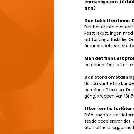
immunsystem, förbätt
den?
Den tabletten finns. 
Det här är inte överdrif
kosttillskott, ingen me
att förlänga friskt liv.
århundradets största 
Men det finns ett pro
en annan. Och efter fem
Den stora omställnin
När du var trettio kun
en gång på helgen. Du k
gång. Kroppen var förlå
Efter femtio förlåter 
Från ungefär trettiofem
sextio accelererar det. 
utan att ens lägga märke