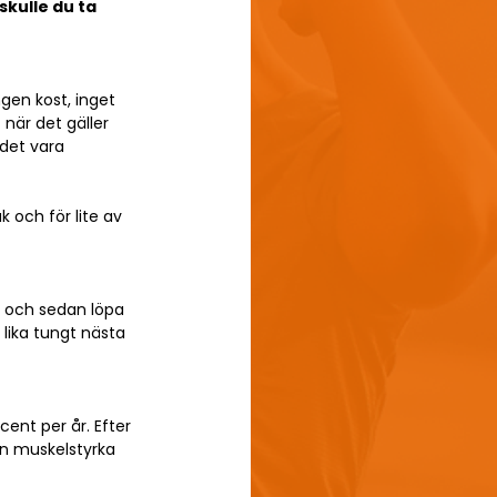
kulle du ta 
ngen kost, inget 
när det gäller 
det vara 
 och för lite av 
 och sedan löpa 
lika tungt nästa 
ent per år. Efter 
in muskelstyrka 