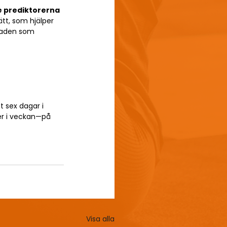
e prediktorerna 
tt, som hjälper 
vnaden som 
 sex dagar i 
er i veckan—på 
Visa alla