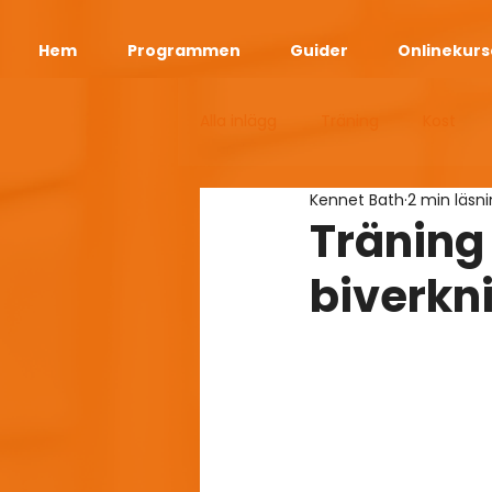
Hem
Programmen
Guider
Onlinekurs
Alla inlägg
Träning
Kost
Kennet Bath
2 min läsn
Bodyweight Diet App
Viktr
Träning
biverkn
Longevity