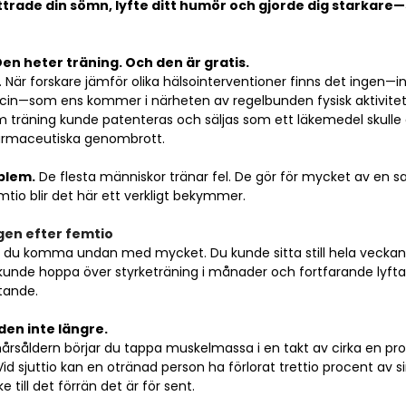
rade din sömn, lyfte ditt humör och gjorde dig starkare—s
Den heter träning. Och den är gratis.
t. När forskare jämför olika hälsointerventioner finns det ingen—i
dicin—som ens kommer i närheten av regelbunden fysisk aktivitet 
 Om träning kunde patenteras och säljas som ett läkemedel skulle 
farmaceutiska genombrott.
blem.
 De flesta människor tränar fel. De gör för mycket av en sak
tio blir det här ett verkligt bekymmer.
gen efter femtio
de du komma undan med mycket. Du kunde sitta still hela veckan
unde hoppa över styrketräning i månader och fortfarande lyfta 
tande.
den inte längre.
årsåldern börjar du tappa muskelmassa i en takt av cirka en proc
Vid sjuttio kan en otränad person ha förlorat trettio procent av s
 till det förrän det är för sent.