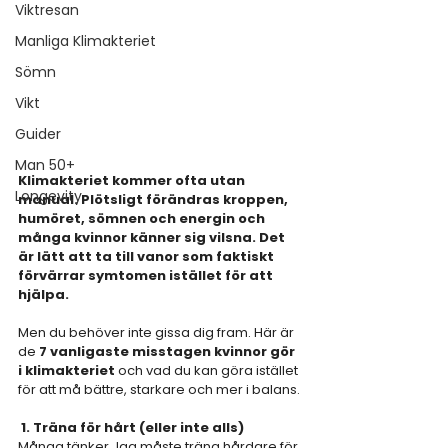
Viktresan
Manliga Klimakteriet
Sömn
Vikt
Guider
Man 50+
Klimakteriet kommer ofta utan 
Longevity
manual. Plötsligt förändras kroppen, 
humöret, sömnen och energin och 
många kvinnor känner sig vilsna. Det 
är lätt att ta till vanor som faktiskt 
förvärrar symtomen istället för att 
hjälpa.
Men du behöver inte gissa dig fram. Här är 
de 
7 vanligaste misstagen kvinnor gör 
i klimakteriet
 och vad du kan göra istället 
för att må bättre, starkare och mer i balans.
 1. Träna för hårt (eller inte alls)
Många tänker Jag måste träna hårdare för 