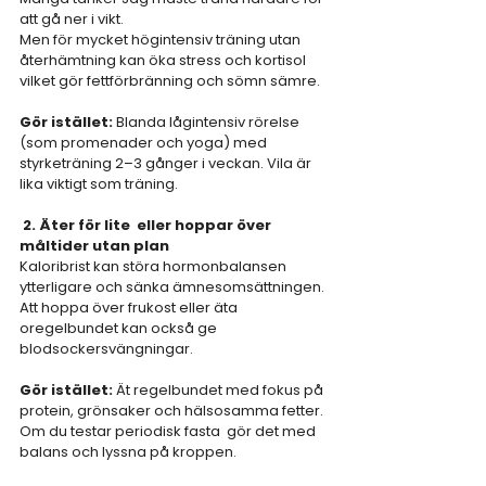
att gå ner i vikt.
Men för mycket högintensiv träning utan 
återhämtning kan öka stress och kortisol 
vilket gör fettförbränning och sömn sämre.
Gör istället: 
Blanda lågintensiv rörelse 
(som promenader och yoga) med 
styrketräning 2–3 gånger i veckan. Vila är 
lika viktigt som träning.
 2. Äter för lite  eller hoppar över 
måltider utan plan
Kaloribrist kan störa hormonbalansen 
ytterligare och sänka ämnesomsättningen. 
Att hoppa över frukost eller äta 
oregelbundet kan också ge 
blodsockersvängningar.
Gör istället: 
Ät regelbundet med fokus på 
protein, grönsaker och hälsosamma fetter. 
Om du testar periodisk fasta  gör det med 
balans och lyssna på kroppen.