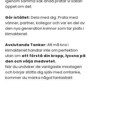
igenom samma sak ändå pratar vi sällan 
öppet om det.
Gör istället: 
Dela med dig. Prata med 
vänner, partner, kollegor och var en del av 
den nya generation kvinnor som tar plats i 
klimakteriet.
Avslutande Tankar: 
Att må bra i 
klimakteriet handlar inte om perfektion 
utan om 
att förstå din kropp, lyssna på 
den och välja medvetet.
När du undviker de vanligaste misstagen 
och börjar stötta dig själv med omtanke, 
kommer du märka något fantastiskt
Du är starkare än du tror Och du har 
fortfarande massor av kraft kvar att 
leva ditt bästa liv.
The Bodyweight Team
Klimakteriet
Motivation
Hälsa