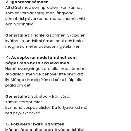
3. Ignorerar sömnen
Att stå ut med sömnproblem kan kännas 
som en vardagsgrej  men långvarig 
sömnbrist påverkar hormoner, humör, vikt 
och hjärnhälsa.
Gör istället: 
Prioritera sömnen. Skapa en 
kvällsrutin, undvik skärmar sent och testa 
magnesium eller avslappningstekniker.
4. Accepterar nedstämdhet som 
något man bara ska leva med
Humörsvängningar, oro eller nedstämdhet 
är vanliga  men de behöver inte styra ditt 
liv. Många drar sig från att söka hjälp eller 
prata om det.
Gör istället: 
Sök stöd – från vård, 
samtalsterapi, eller 
kvinnohälsospecialister. Du förtjänar att må 
bra psykiskt också.
 5. Fokuserar bara på vikten
Många lägger all energi på vågen, istället 