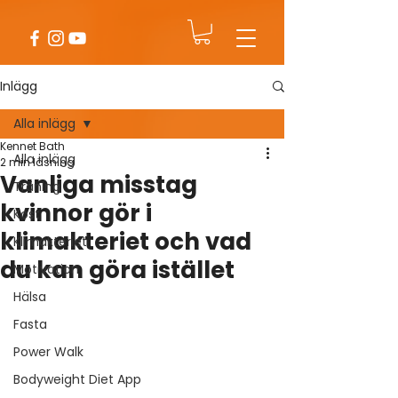
Inlägg
Alla inlägg
Kennet Bath
Alla inlägg
2 min läsning
Vanliga misstag
Träning
kvinnor gör i
Kost
klimakteriet och vad
Klimakteriet
du kan göra istället
Motivation
Hälsa
Fasta
Power Walk
Bodyweight Diet App