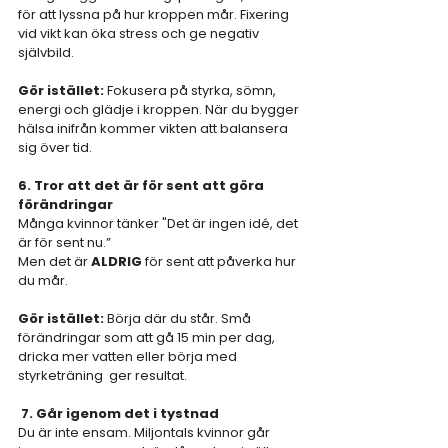
för att lyssna på hur kroppen mår. Fixering 
vid vikt kan öka stress och ge negativ 
självbild.
Gör istället: 
Fokusera på styrka, sömn, 
energi och glädje i kroppen. När du bygger 
hälsa inifrån kommer vikten att balansera 
sig över tid.
6. Tror att det är för sent att göra 
förändringar
Många kvinnor tänker "Det är ingen idé, det 
är för sent nu.”  
Men det är 
ALDRIG
 för sent att påverka hur 
du mår.
Gör istället: 
Börja där du står. Små 
förändringar som att gå 15 min per dag, 
dricka mer vatten eller börja med 
styrketräning  ger resultat.
7. Går igenom det i tystnad
Du är inte ensam. Miljontals kvinnor går 