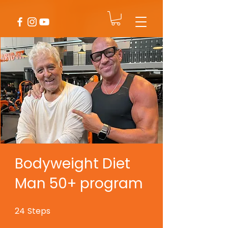
Bodyweight Diet
Man 50+ program
24
Steps
24 Steps