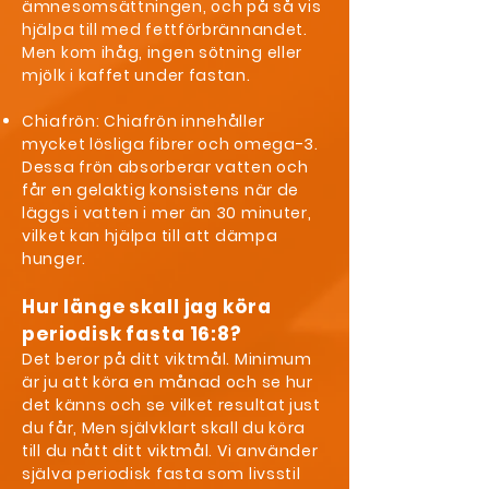
ämnesomsättningen, och på så vis
hjälpa till med fettförbrännandet.
Men kom ihåg, ingen sötning eller
mjölk i kaffet under fastan.
Chiafrön: Chiafrön innehåller
mycket lösliga fibrer och omega-3.
Dessa frön absorberar vatten och
får en gelaktig konsistens när de
läggs i vatten i mer än 30 minuter,
vilket kan hjälpa till att dämpa
hunger.
Hur länge skall jag köra
periodisk fasta 16:8?
Det beror på ditt viktmål. Minimum
är ju att köra en månad och se hur
det känns och se vilket resultat just
du får, Men självklart skall du köra
till du nått ditt viktmål. Vi använder
själva periodisk fasta som livsstil