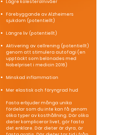
Lägre kolesterolnivåer
Förebyggande av Alzheimers
sjukdom
(potentiellt)
Längre liv (potentiellt)
Aktivering av cellrening
(potentiellt)
genom att stimulera
autofagi
(en
upptäckt som belönades med
Nobelpriset i medicin 2016)
Minskad inflammation
Mer elastisk och föryngrad hud
Fasta erbjuder många unika
fördelar som du inte kan få genom
olika typer av kosthållning. Där olika
dieter komplicerar livet, gör fasta
det enklare. Där dieter är dyra, är
fasta gratis. Där dieter tar tid i från