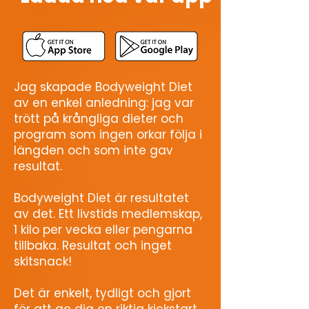
Jag skapade Bodyweight Diet
av en enkel anledning: jag var
trött på krångliga dieter och
program som ingen orkar följa i
längden och som inte gav
resultat.
Bodyweight Diet är resultatet
av det. Ett livstids medlemskap,
1 kilo per vecka eller pengarna
tillbaka. Resultat och inget
skitsnack!
Det är enkelt, tydligt och gjort
för att ge dig en riktig kickstart.