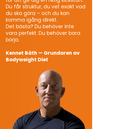
Du får struktur, du vet exakt vad
du ska göra – och du kan
komma igång direkt.
Det bästa? Du behöver inte
vara perfekt. Du behöver bara
börja.
Kennet Båth — Grundaren av
Bodyweight Diet