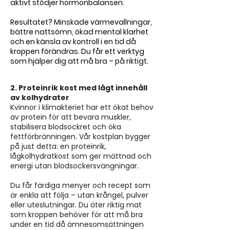
aktivt stödjer hormonbalansen.
Resultatet? Minskade värmevallningar,
bättre nattsömn, ökad mental klarhet
och en känsla av kontroll i en tid då
kroppen förändras. Du får ett verktyg
som hjälper dig att må bra – på riktigt.
2. Proteinrik kost med lågt innehåll
av kolhydrater
Kvinnor i klimakteriet har ett ökat behov
av protein för att bevara muskler,
stabilisera blodsockret och öka
fettförbränningen. Vår kostplan bygger
på just detta: en proteinrik,
lågkolhydratkost som ger mättnad och
energi utan blodsockersvängningar.
Du får färdiga menyer och recept som
är enkla att följa – utan krångel, pulver
eller uteslutningar. Du äter riktig mat
som kroppen behöver för att må bra
under en tid då ämnesomsättningen