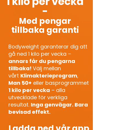
1 kilo per vecka
-
Med pengar
tillbaka garanti
Bodyweight garanterar dig att
gå ned 1 kilo per vecka –
annars får du pengarna
tillbaka!
Välj mellan
vårt
Klimakterieprogram
,
Man 50+
eller basprogrammet
1 kilo per vecka
– alla
utvecklade för verkliga
resultat.
Inga genvägar. Bara
bevisad effekt.
Ladda ned vår app