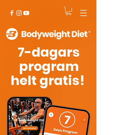
7-dagars
program
helt gratis!