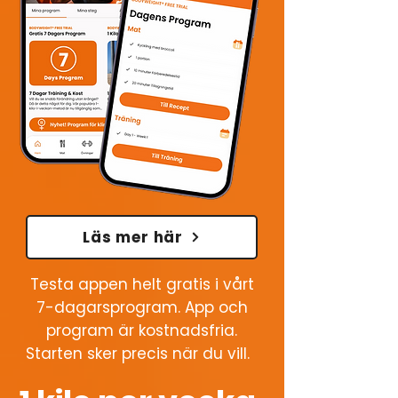
Läs mer här
Testa appen helt gratis i vårt
7-dagarsprogram. App och
program är kostnadsfria.
Starten sker precis när du vill.