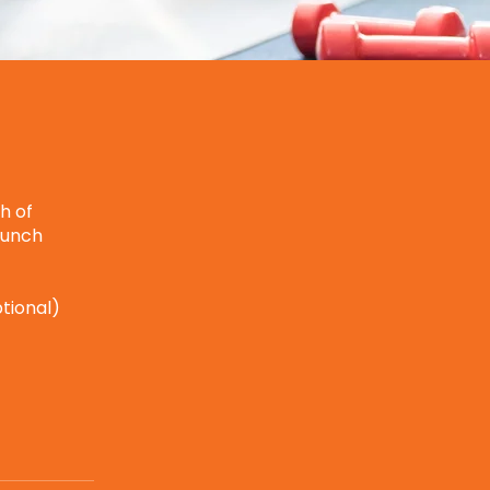
h of
 lunch
ptional)