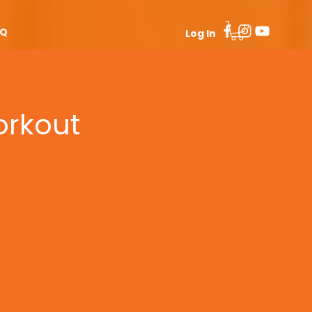
AQ
Log In
orkout