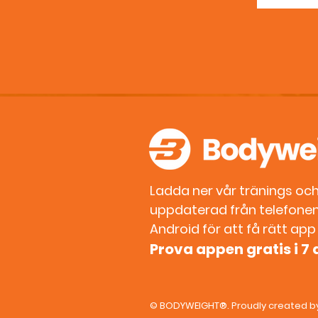
Ladda ner vår tränings och 
uppdaterad från telefonen.
Android för att få rätt app t
Prova appen gratis i 7
©
BODYWEIGHT®
. Proudly created 