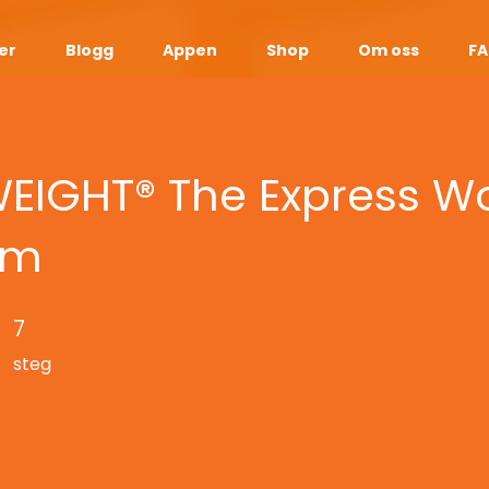
er
Blogg
Appen
Shop
Om oss
F
IGHT® The Express W
am
7
7 steg
steg