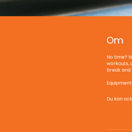
Om
No time? N
workouts, a
break and
Equipment 
Du kan oc