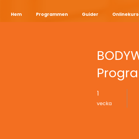
Hem
Programmen
Guider
Onlinekurs
BODYWE
Progr
1
1 vecka
vecka