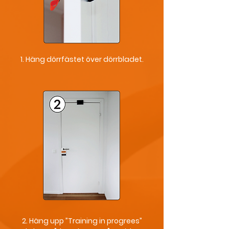
1. Häng dörrfästet över dörrbladet.
2. Häng upp ”Training in progrees”