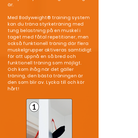
är.
Med Bodyweight® training system
kan du träna styrketräning med
tung belastning på en muskel i
taget med fåtal repetitioner, men
också funktionell träning där flera
muskelgrupper aktiveras samtidigt
för att uppnå en så bred och
funktionell träning som möjligt.
Och kom ihåg när det gäller
träning, den bästa träningen är
den som blir av. Lycka till och kör
hårt!