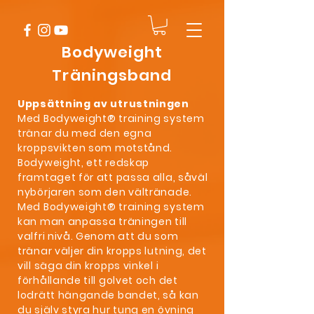
Bodyweight
Träningsband
Uppsättning av utrustningen
Med Bodyweight® training system
tränar du med den egna
kroppsvikten som motstånd.
Bodyweight, ett redskap
framtaget för att passa alla, såväl
nybörjaren som den vältränade.
Med Bodyweight® training system
kan man anpassa träningen till
valfri nivå. Genom att du som
tränar väljer din kropps lutning, det
vill säga din kropps vinkel i
förhållande till golvet och det
lodrätt hängande bandet, så kan
du själv styra hur tung en övning