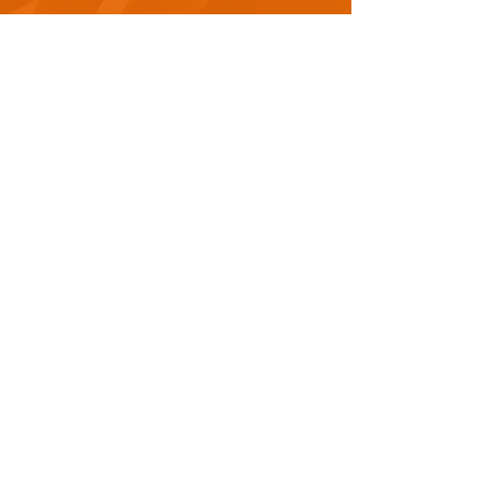
Ladda ner vår tränings och diet app för
att hålla dig uppdaterad från
telefonen. Klicka bara på App Store eller