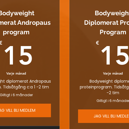
Bodyweight
Bodyweigh
merat Andropaus
Diplomerat Pro
program
Program
15€
€
€
15
1
Varje månad
Varje månad
ht diplomerat Andropaus
Bodyweight diplom
 Tidsåtgång c:a 1 -2 tim
proteinprogram. Tidsåtg
-2 tim
Giltigt i 6 månader
Giltigt i 6 månade
AG VILL BLI MEDLEM
JAG VILL BLI MEDL