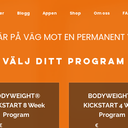
er
Blogg
Appen
Shop
Om oss
F
 ÄR PÅ VÄG MOT EN PERMANENT
VÄLJ DITT PROGRAM
ODYWEIGHT®
BODYWEIGH
KSTART 8 Week
KICKSTART 4 
Program
Program
€
€