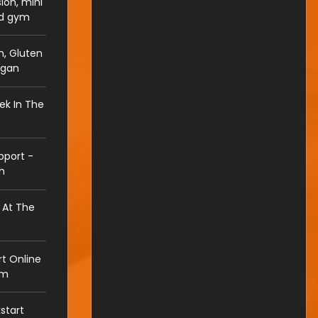
ion, mini
nd gym
n, Gluten
egan
ek In The
port -
h
 At The
t Online
am
start