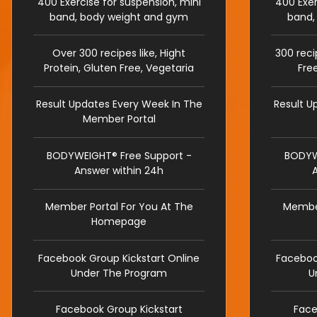
400 Exercise for suspension, mini
400 Exer
band, body weight and gym
band,
Over 300 recipes like, Hight
300 reci
Protein, Gluten Free, Vegetaria
Fre
Result Updates Every Week In The
Result U
Member Portal
BODYWEIGHT® Free Support -
BODYW
Answer within 24h
Member Portal For You At The
Member
Homepage
Facebook Group Kickstart Online
Faceboo
Under The Program
U
Facebook Group Kickstart
Face