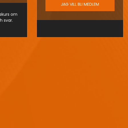
JAG VILL BLI MEDLEM
askurs om
h svar.