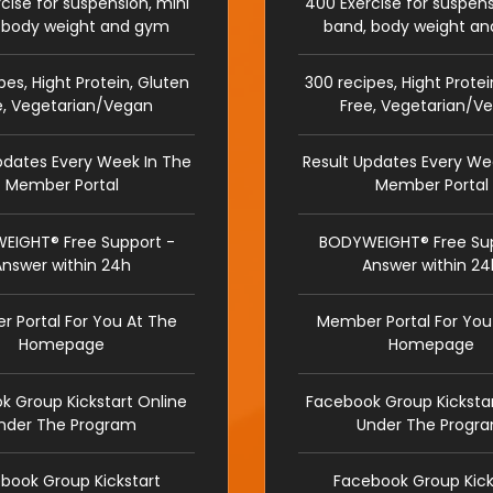
cise for suspension, mini
400 Exercise for suspens
 body weight and gym
band, body weight a
pes, Hight Protein, Gluten
300 recipes, Hight Protei
e, Vegetarian/Vegan
Free, Vegetarian/V
pdates Every Week In The
Result Updates Every We
Member Portal
Member Portal
EIGHT® Free Support -
BODYWEIGHT® Free Sup
Answer within 24h
Answer within 24
 Portal For You At The
Member Portal For You
Homepage
Homepage
k Group Kickstart Online
Facebook Group Kickstar
nder The Program
Under The Progr
book Group Kickstart
Facebook Group Kick