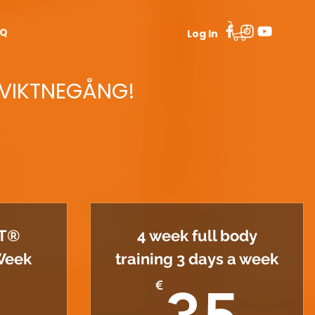
AQ
Log In
 VIKTNEGÅNG!
T®
4 week full body
Week
training 3 days a week
35
€