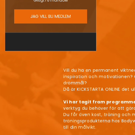
Giltigt i 6 månader
JAG VILL BLI MEDLEM
Vill du ha en permanent viktned
inspiration och motivationen? 
drömmål?
Då är KICKSTARTA ONLINE det u
Vi har tagit fram programme
verktyg du behöver för att göra 
Du får även kost, träning och m
träningsprodukterna hos Bodywei
till din målvikt.