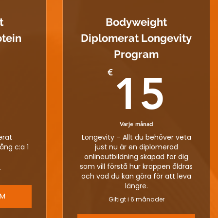
t
Bodyweight
tein
Diplomerat Longevity
Program
15€
15
€
5
15
Varje månad
erat
Longevity – Allt du behöver veta
ång c:a 1
just nu är en diplomerad
onlineutbildning skapad för dig
som vill förstå hur kroppen åldras
r
och vad du kan göra för att leva
längre.
EM
Giltigt i 6 månader