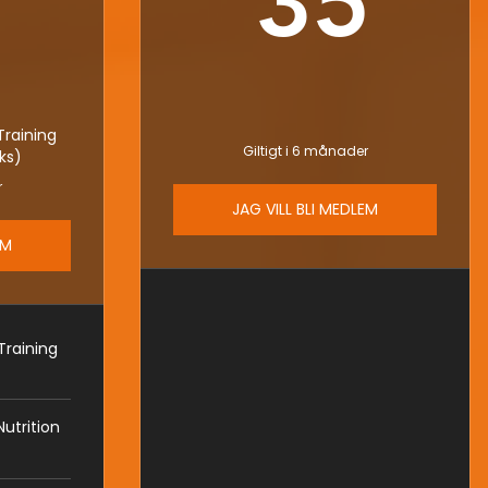
35
35€
5
raining
Giltigt i 6 månader
ks)
r
JAG VILL BLI MEDLEM
EM
raining
utrition