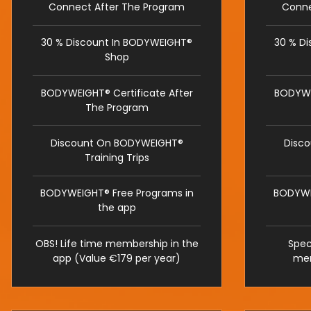
Connect After The Program
Conne
30 % Discount In BODYWEIGHT®
30 % D
Shop
BODYWEIGHT® Certificate After
BODYWEI
The Program
Discount On BODYWEIGHT®
Disc
Training Trips
BODYWEIGHT® Free Programs in
BODYWE
the app
OBS! Life time membership in the
Speci
app (Value €179 per year)
mem