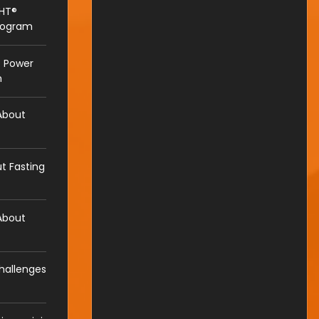
HT®
Program
 Power
m
About
t Fasting
About
hallenges