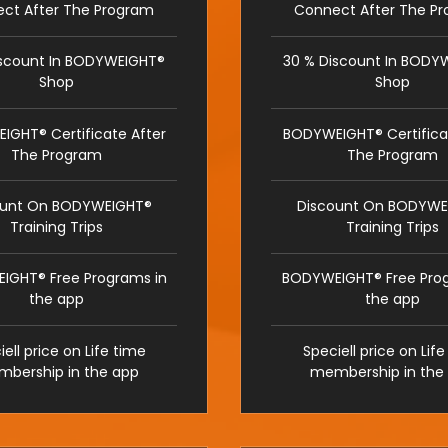
ct After The Program
Connect After The P
iscount In BODYWEIGHT®
30 % Discount In BODY
Shop
Shop
GHT® Certificate After
BODYWEIGHT® Certifica
The Program
The Program
ount On BODYWEIGHT®
Discount On BODYWE
Training Trips
Training Trips
IGHT® Free Programs in
BODYWEIGHT® Free Prog
the app
the app
ell price on Life time
Speciell price on Lif
bership in the app
membership in the