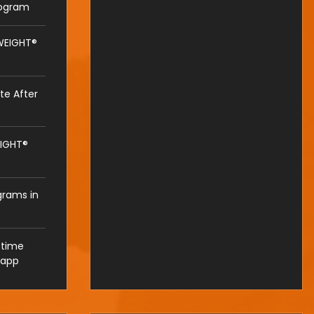
rogram
WEIGHT®
te After
IGHT®
rams in
e time
 app