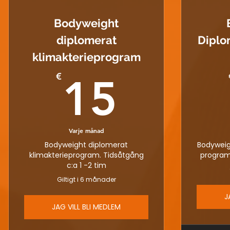
Bodyweight
diplomerat
Diplo
klimakterieprogram
15€
€
15
Varje månad
Bodyweight diplomerat
Bodyweig
klimakterieprogram. Tidsåtgång
program.
c:a 1 -2 tim
Giltigt i 6 månader
J
JAG VILL BLI MEDLEM