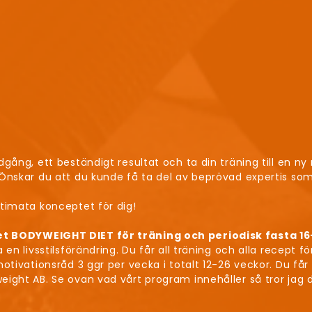
gång, ett beständigt resultat och ta din träning till en ny 
Önskar du att du kunde få ta del av beprövad expertis som
ltimata konceptet för dig!
t BODYWEIGHT DIET för träning och periodisk fasta 16
en livsstilsförändring. Du får all träning och alla recept fö
otivationsråd 3 ggr per vecka i totalt 12-26 veckor. Du få
ght AB. Se ovan vad vårt program innehåller så tror jag du