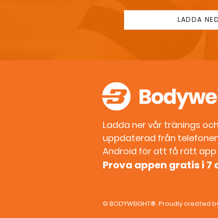
LADDA NED
Ladda ner vår tränings och 
uppdaterad från telefonen.
Android för att få rätt app t
Prova appen gratis i 7
©
BODYWEIGHT®
. Proudly created 