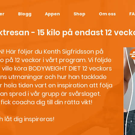
er
Blogg
Appen
Shop
Om oss
F
ktresan - 15 kilo på endast 12 veck
 Här följer du Kenth Sigfridsson på
o på 12 veckor i vårt program. Vi följde
 ville köra BODYWEIGHT DIET 12 veckors
ns utmaningar och hur han tacklade
hela tiden vart en inspiration att följa
han spred i vår grupp är svårslaget.
fick coacha dig till din rätta vikt!
 låt dig inspireras!