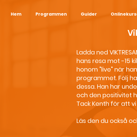
Hem
Programmen
Guider
Onlinekurs
Vi
Ladda ned VIKTRESAN!
hans resa mot -15 kil
honom "live" när han
programmet. Följ ha
dessa. Han har under 
och den positivitet 
Tack Kenth för att vi 
Läs den du också och