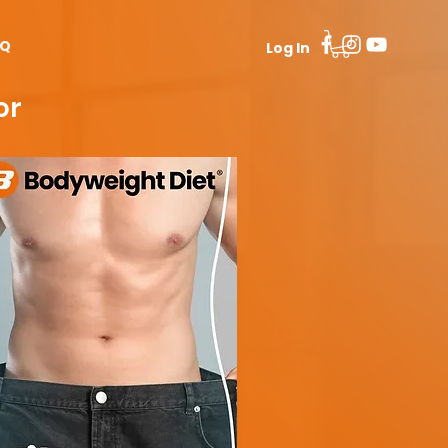
AQ
Log In
or