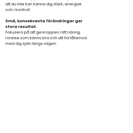
att du inte kan känna dig stark, energisk 
och i kontroll.  
Små, konsekventa förändringar ger 
stora resultat.
Fokusera på att ge kroppen rätt näring, 
rörelse som känns bra och att ha tålamod 
med dig själv längs vägen.
Du fixar det här!
The Bodyweight Team
Klimakteriet
Träning
Motivation
Visa alla
Senaste inlägg