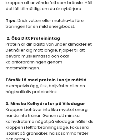
kroppen att använda fett som bränsle. Håll 
det lätt till måttligt om du är nybörjare.
Tips: 
Drick vatten eller matcha-te före 
träningen för en mild energiboost.
 2. Öka Ditt Proteinintag 
Protein är din bästa vän under klimakteriet. 
Det håller dig mätt längre, hjälper till att 
bevara muskelmassa och ökar 
kaloriförbränningen genom 
matsmältningen.
Försök få med protein i varje måltid – 
exempelvis ägg, fisk, baljväxter eller en 
högkvalitativ proteindrink.
3. Minska Kolhydrater på Vilodagar 
Kroppen behöver inte lika mycket energi 
när du inte tränar. Genom att minska 
kolhydraterna något på vilodagar håller du 
kroppen i fettförbränningsläge. Fokusera 
istället på grönsaker, hälsosamma fetter 
och protein.