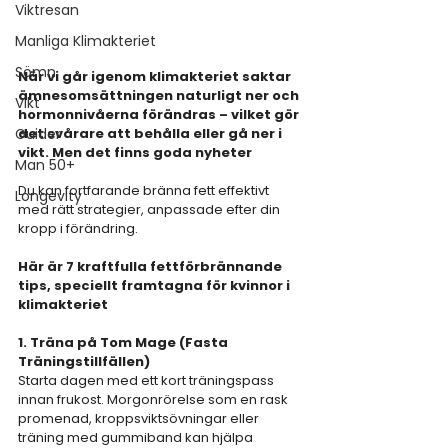
Viktresan
Manliga Klimakteriet
Sömn
När vi går igenom klimakteriet saktar 
ämnesomsättningen naturligt ner och 
Vikt
hormonnivåerna förändras – vilket gör 
Guider
det svårare att behålla eller gå ner i 
vikt. Men det finns goda nyheter
Man 50+
Du kan fortfarande bränna fett effektivt 
Longevity
med rätt strategier, anpassade efter din 
kropp i förändring.
Här är 7 kraftfulla fettförbrännande 
tips, speciellt framtagna för kvinnor i 
klimakteriet
1. Träna på Tom Mage (Fasta 
Träningstillfällen)
Starta dagen med ett kort träningspass 
innan frukost. Morgonrörelse som en rask 
promenad, kroppsviktsövningar eller 
träning med gummiband kan hjälpa 