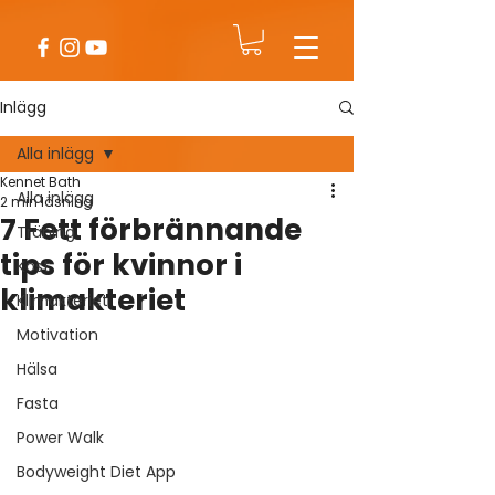
Inlägg
Alla inlägg
Kennet Bath
Alla inlägg
2 min läsning
7 Fett förbrännande
Träning
tips för kvinnor i
Kost
klimakteriet
Klimakteriet
Motivation
Hälsa
Fasta
Power Walk
Bodyweight Diet App