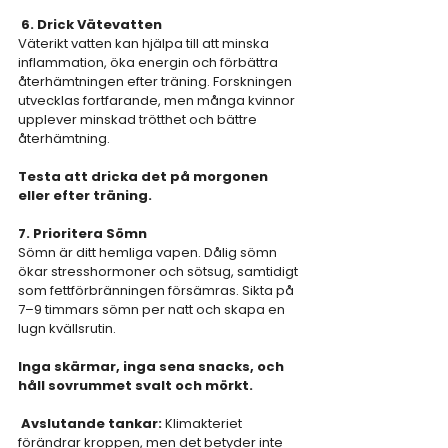
 6.
Drick Vätevatten
Väterikt vatten kan hjälpa till att minska 
inflammation, öka energin och förbättra 
återhämtningen efter träning. Forskningen 
utvecklas fortfarande, men många kvinnor 
upplever minskad trötthet och bättre 
återhämtning.
Testa att dricka det på morgonen 
eller efter träning.
7. Prioritera Sömn  
Sömn är ditt hemliga vapen. Dålig sömn 
ökar stresshormoner och sötsug, samtidigt 
som fettförbränningen försämras. Sikta på 
7–9 timmars sömn per natt och skapa en 
lugn kvällsrutin.
Inga skärmar, inga sena snacks, och 
håll sovrummet svalt och mörkt.
 Avslutande tankar: 
Klimakteriet 
förändrar kroppen, men det betyder inte 