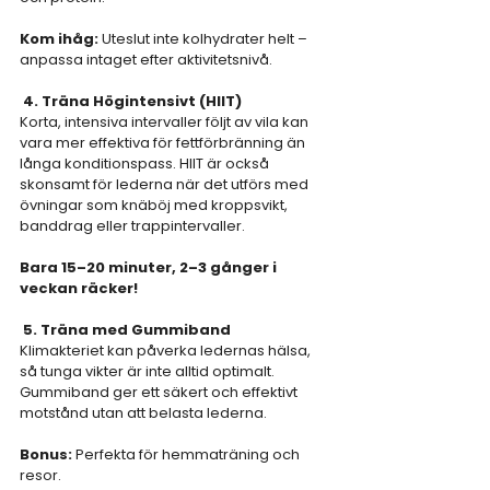
Kom ihåg:
 Uteslut inte kolhydrater helt – 
anpassa intaget efter aktivitetsnivå.
4. Träna Högintensivt (HIIT) 
Korta, intensiva intervaller följt av vila kan 
vara mer effektiva för fettförbränning än 
långa konditionspass. HIIT är också 
skonsamt för lederna när det utförs med 
övningar som knäböj med kroppsvikt, 
banddrag eller trappintervaller.
Bara 15–20 minuter, 2–3 gånger i 
veckan räcker!
 5. Träna med Gummiband 
Klimakteriet kan påverka ledernas hälsa, 
så tunga vikter är inte alltid optimalt. 
Gummiband ger ett säkert och effektivt 
motstånd utan att belasta lederna.
Bonus:
 Perfekta för hemmaträning och 
resor.