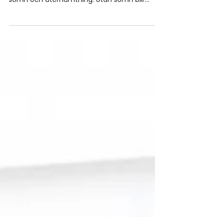
Du vet hur viktigt träningen och kosten är för
din utveckling. Men lika avgörande är din
sömn och återhämtning. Utan sömn blir
resultaten sämre både viktnedgång och
muskeluppbyggnad bromsas. Ändå är det
många som fastnar i kvällstankar och inte
kan somna.Här är en enkel rutin som kan
förändra allt: skriv en lista på morgondagens
uppgifter innan du lägger dig. Det tar bara 5
minuter men kan göra att du somnar upp till
en kvart snabbare. Varför fungerar det?
Hjärnan fungerar l