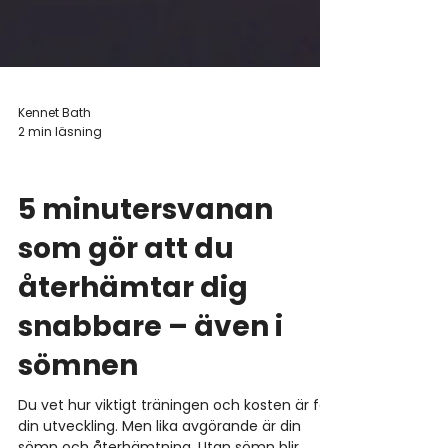
Kennet Bath
2 min läsning
Sömn
5 minutersvanan
som gör att du
återhämtar dig
snabbare – även i
sömnen