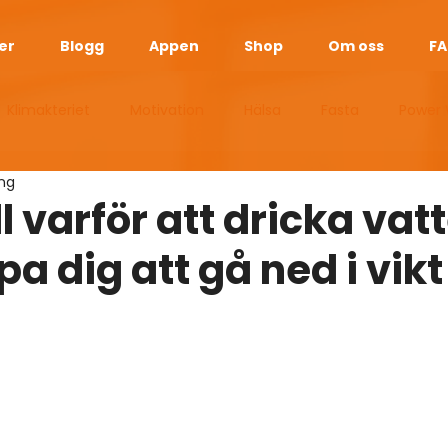
er
Blogg
Appen
Shop
Om oss
F
Klimakteriet
Motivation
Hälsa
Fasta
Power 
ing
esan
Manliga Klimakteriet
Sömn
Vikt
Guider
ll varför att dricka vat
pa dig att gå ned i vikt