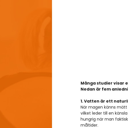
Många studier visar 
Nedan är fem anledning
1. Vatten är ett natu
När magen känns mätt ski
vilket leder till en kä
hungrig när man faktiskt
måltider. 