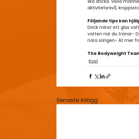
ska dricka. Vissa männi
aktivitetsnivå, kroppssto
Följande tips kan hjäl
Drick minst ett glas vat
vatten när du tränar- Dr
nära sängen- Ät mer fr
The Bodyweight Tea
Kost
Senaste inlägg