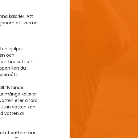
na kalorier. Att 
r genom att värma 
ten hjälper 
nen och 
ett bra sätt att 
roppen kan du 
idjemått. 
ill flytande 
hur många kalorier 
vatten eller andra 
. Utan vatten kan 
ed vatten är 
ycket vatten man 