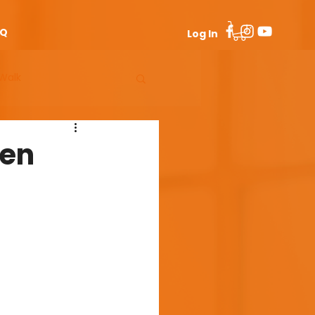
AQ
Log In
Walk
Man 50+
ten