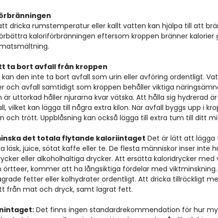
iförbränningen
tt dricka rumstemperatur eller kallt vatten kan hjälpa till att brän
 förbättra kaloriförbränningen eftersom kroppen bränner kalorie
 matsmältning. 
att ta bort avfall från kroppen
kan den inte ta bort avfall som urin eller avföring ordentligt. Vat
ifter och avfall samtidigt som kroppen behåller viktiga näringsäm
 är uttorkad håller njurarna kvar vätska. Att hålla sig hydrerad är 
l, vilket kan lägga till några extra kilon. När avfall byggs upp i k
n och trött. Uppblåsning kan också lägga till extra tum till ditt m
inska det totala flytande kaloriintaget
 Det är lätt att lägga t
a läsk, juice, sötat kaffe eller te. De flesta människor inser inte 
cker eller alkoholhaltiga drycker. Att ersätta kaloridrycker med 
om örtteer, kommer att ha långsiktiga fördelar med viktminskning
rade fetter eller kolhydrater ordentligt. Att dricka tillräckligt m
ett från mat och dryck, samt lagrat fett.
enintaget:
 Det finns ingen standardrekommendation för hur m