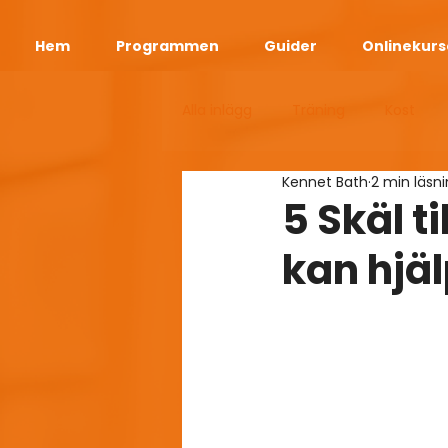
Hem
Programmen
Guider
Onlinekurs
Alla inlägg
Träning
Kost
Kennet Bath
2 min läsn
Bodyweight Diet App
Viktr
5 Skäl ti
kan hjäl
Longevity