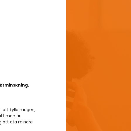
ktminskning. 
l att fylla magen, 
att man är 
ig att äta mindre 