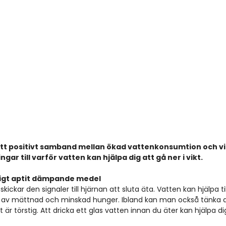
ett positivt samband mellan ökad vattenkonsumtion och vi
ar till varför vatten kan hjälpa dig att gå ner i vikt.
rligt aptit dämpande medel
ckar den signaler till hjärnan att sluta äta. Vatten kan hjälpa til
nsla av mättnad och minskad hunger. Ibland kan man också tänka 
 är törstig. Att dricka ett glas vatten innan du äter kan hjälpa d