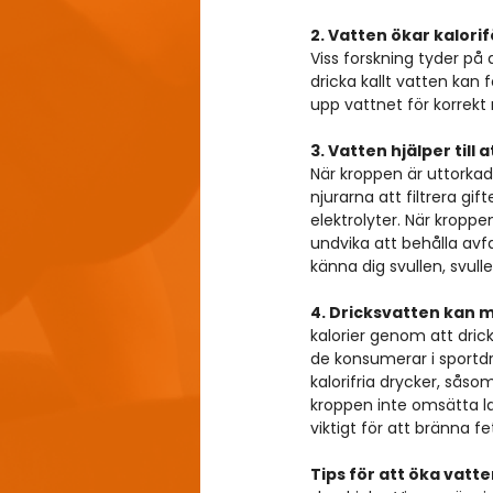
2. Vatten ökar kalor
Viss forskning tyder på a
dricka kallt vatten kan
upp vattnet för korrekt
3. Vatten hjälper till 
När kroppen är uttorkad 
njurarna att filtrera g
elektrolyter. När kroppen
undvika att behålla avfal
känna dig svullen, svulle
4. Dricksvatten kan m
kalorier genom att drick
de konsumerar i sportdry
kalorifria drycker, sås
kroppen inte omsätta lag
viktigt för att bränna f
Tips för att öka vatt