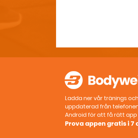
Ladda ner vår tränings och 
uppdaterad från telefonen.
Din kropp är inte för
Android för att få rätt app t
gammal för att träna –
Prova appen gratis i 7
forskningen säger
tvärtom