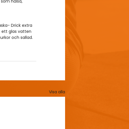
 som hälsa, 
ska- Drick extra 
 ett glas vatten 
rkor och sallad.
Visa alla